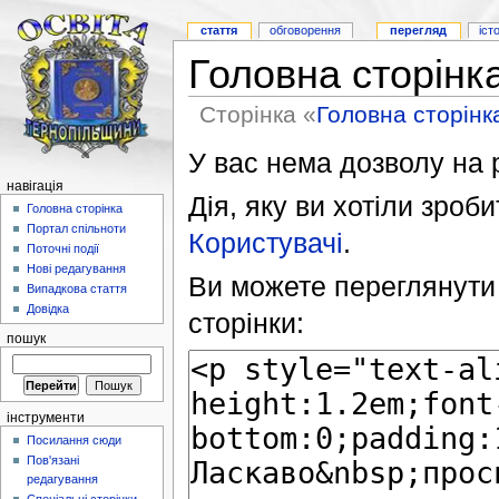
стаття
обговорення
перегляд
іст
Головна сторінк
Сторінка «
Головна сторінк
У вас нема дозволу на р
навігація
Дія, яку ви хотіли зроб
Головна сторінка
Портал спільноти
Користувачі
.
Поточні події
Нові редагування
Ви можете переглянути 
Випадкова стаття
Довідка
сторінки:
пошук
інструменти
Посилання сюди
Пов'язані
редагування