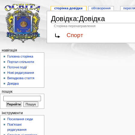
сторінка довідки
обговорення
перегл
Довідка:Довідка
Сторінка-перенаправлення
Спорт
навігація
Головна сторінка
Портал спільноти
Поточні події
Нові редагування
Випадкова стаття
Довідка
пошук
інструменти
Посилання сюди
Пов'язані
редагування