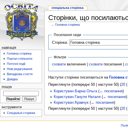
спеціальна сторінка
Сторінки, що посилаютьс
←
Головна сторінка
Посилання сюди
Сторінка:
навігація
Головна сторінка
Фільтри
Портал спільноти
Поточні події
сховати
включення |
сховати
посилання |
с
Нові редагування
Випадкова стаття
Наступні сторінки посилаються на
Головна с
Довідка
Переглянути (попередні 50 | наступні 50) (
20
пошук
Користувач:Барна Ольга
(
← посилання
)
Користувач:Гануля Наталя
(
← посилання
)
Користувач:Кравчук
(
← посилання
)
інструменти
Переглянути (попередні 50 | наступні 50) (
20
Спеціальні сторінки
Полі