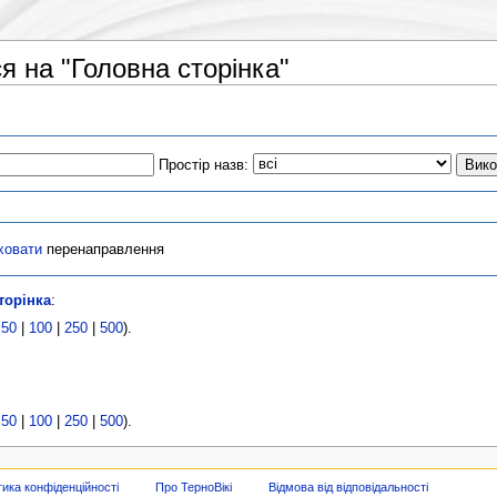
я на "Головна сторінка"
Простір назв:
ховати
перенаправлення
торінка
:
|
50
|
100
|
250
|
500
).
|
50
|
100
|
250
|
500
).
тика конфіденційності
Про ТерноВікі
Відмова від відповідальності