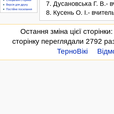
Спеціальні сторінки
Дусановська Г. В.- 
Версія для друку
Постійне посилання
Кусень О. І.- вчител
Остання зміна цієї сторінки:
сторінку переглядали 2792 ра
ТерноВікі
Відм