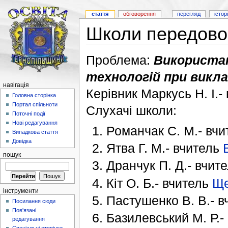
стаття
обговорення
перегляд
істор
Школи передовог
Проблема:
Використа
технологій при викла
навігація
Керівник Маркусь Н. І.
Головна сторінка
Портал спільноти
Слухачі школи:
Поточні події
Нові редагування
Романчак С. М.- вч
Випадкова стаття
Довідка
Ятва Г. М.- вчитель
пошук
Дранчук П. Д.- вчит
Кіт О. Б.- вчитель
Ще
інструменти
Пастушенко В. В.- 
Посилання сюди
Пов'язані
Базилевський М. Р.-
редагування