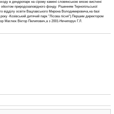
входу в дендропарк на сірому камені словянською вяззю висічені
є обєктом природозаповідного фонду. Рішенням Тернопільської
чого відділу освіти Вацлавського Мирона Володимировича,на базі
 року -Козівський дитячий парк "Лісова пісня").Першим директором
ор Маглюк Віктор Пилипович,а з 2001-Нечипорук Г.Л.