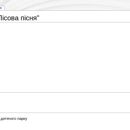
ія
ісова пісня"
 дитячого парку