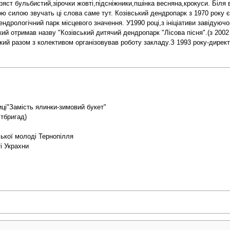
яст бульбистий,зірочки жовті,підсніжники,пшінка весняна,крокуси. Біля 
ю силою звучать ці слова саме тут. Козівський дендропарк з 1970 року 
ендрологічний парк місцевого значення. У1990 році,з ініціативи завідую
ий отримав назву "Козівський дитячий дендропарк "Лісова пісня".(з 2002
ий разом з колективом організовував роботу закладу.З 1993 року-директ
иці"Замість ялинки-зимовий букет"
ітбригад)
ської молоді Тернопілля
і Украхни