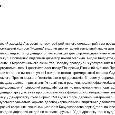
ів
овий завод.Цієї ж осені на території робітничого селища прийняла перш
,місцевий колгосп "Родина" виділив двогектарний земельний масив для о
ощі відвести під дендрологічну колекцію для широкого,практичного озна
ної кулі.Пропозицію підтримав директор школи Мельник Андрій Кіндратови
езених із Куропатницького лісництва.Посадку проводили з урахуванням в
мувались перші доріжкита алеї парку:Піонерська,Північний бульвар,Прос
вали загальне визнання учнів і вчителів школи, громадськості селища.С
манського, Тростянецького,Гермаківського дендропарків. З часом утворили
висаджувались і притаманні їм трав'янисті рослини:проліски,фіалки,бар
дендропарку.У природний ландшафт органічно вписуються мініатюрні архі
дендропарку дає уяву про різноманітність флори різних географічних зо
часу у дендропарку було зібрано 350 видів і форм деревно- чагарникової 
урського(унікальне коркове дерево),червонокнижні види:гінкго дволопат
асиві багрянник японський,магнолія Кобус(королева парків),тюльпанове
орна двоє дорослих людей не охоплять руками. У дендропарку гарно будь