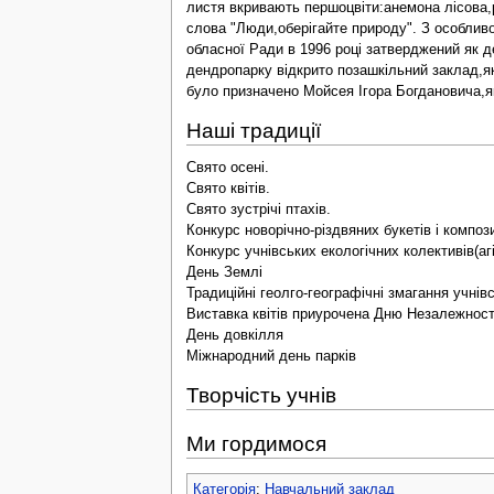
листя вкривають першоцвіти:анемона лісова,р
слова "Люди,оберігайте природу". З особливо
обласної Ради в 1996 році затверджений як д
дендропарку відкрито позашкільний заклад,як
було призначено Мойсея Ігора Богдановича,як
Наші традиції
Свято осені.
Свято квітів.
Свято зустрічі птахів.
Конкурс новорічно-різдвяних букетів і композ
Конкурс учнівських екологічних колективів(аг
День Землі
Традиційні геолго-географічні змагання учнів
Виставка квітів приурочена Дню Незалежност
День довкілля
Міжнародний день парків
Творчість учнів
Ми гордимося
Категорія
:
Навчальний заклад