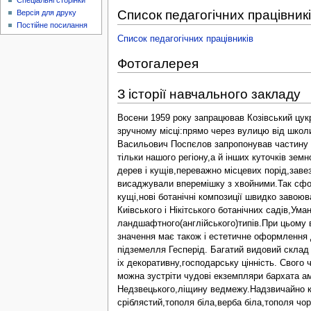
Спеціальні сторінки
Список педагогічних працівник
Версія для друку
Постійне посилання
Список педагогічних працівників
Фотогалерея
З історії навчального закладу
Восени 1959 року запрацював Козівський цукр
зручному місці:прямо через вулицю від школи
Васильович Поспєлов запропонував частину пл
тільки нашого регіону,а й інших куточків зем
дерев і кущів,переважно місцевих порід,зав
висаджували вперемішку з хвойними.Так сфор
кущі,нові ботанічні композиції швидко завою
Киівського і Нікітського ботанічних садів,У
ландшафтного(англійського)типів.При цьому 
значення має також і естетичне оформлення 
підземелля Гесперід. Багатий видовий склад 
іх декоративну,господарську цінність. Свого 
можна зустріти чудові екземпляри бархата ам
Недзвецького,ліщину ведмежу.Надзвичайно кр
сріблястий,тополя біла,верба біла,тополя ч