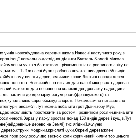
их учнів новозбудована середня школа.Навесні наступного року,в
рганізації навчально-дослідної ділянки.Вчитель біології Микола
йомлення учнів з багатством і різноманітністю рослиного світу не
ч,вчителі. Тієї ж осені було зроблено початок:висаджено 55 видів
 майбутньому висоти дерев,величини крони.Листяні породи дерев
пект юннатів. Незвичайні на вигляд для нашої місцевості дерева і
адивний матеріал для поповнення колекції дендропарку надходив з
сь дві частини дендропарку:регулярного(французького) та
вінок,купальницю європейську,папороті. Немаловажне пізнавальне
тектурні ансамблі.Тут можна побачити грот Діани,гору Муз,
н,дає можливість простежити за ростом і розвитком рослин,визначити
рослинності.Зараз у парку зростає понад 150 видів дерев і кущів.Тут
еве(найдревніше дерево на Землі),тис ягідний,яблуню
 дерево,стрункі модрини,крислаті буки.Окремі дерева:клен
-якої пори року,особливо весною коли коричневий килим торішнього