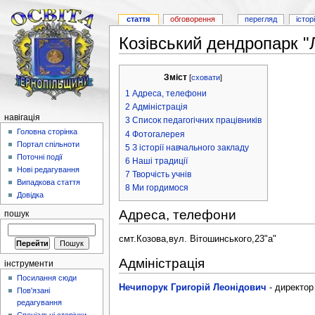
стаття
обговорення
перегляд
істор
Козівський дендропарк "Л
Зміст
[
сховати
]
1
Адреса, телефони
2
Адміністрація
навігація
3
Список педагогічних працівників
Головна сторінка
4
Фотогалерея
Портал спільноти
5
З історії навчального закладу
Поточні події
6
Наші традиції
Нові редагування
7
Творчість учнів
Випадкова стаття
8
Ми гордимося
Довідка
Адреса, телефони
пошук
смт.Козова,вул. Вітошинського,23"а"
Адміністрація
інструменти
Посилання сюди
Нечипорук Григорій Леонідович
- директор
Пов'язані
редагування