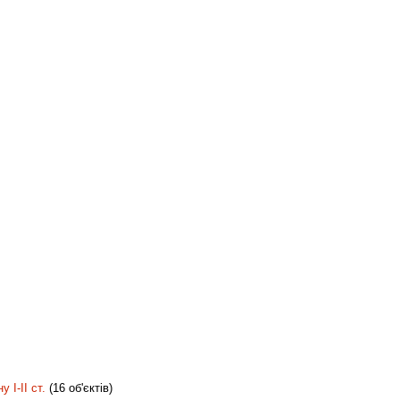
 I-II ст.
(16 об'єктів)