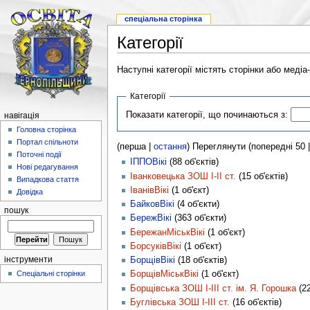
спеціальна сторінка
Категорії
Наступні категорії містять сторінки або меді
Категорії
Показати категорії, що починаються з:
навігація
Головна сторінка
Портал спільноти
(перша |
остання
) Переглянути (попередні 50 
Поточні події
ІППОВікі
(88 об'єктів)
Нові редагування
Іванковецька ЗОШ І-ІІ ст.
(15 об'єктів)
Випадкова стаття
ІванівВікі
(1 об'єкт)
Довідка
БайковВікі
(4 об'єкти)
пошук
БережВікі
(363 об'єкти)
БережанМіськВікі
(1 об'єкт)
БорсуківВікі
(1 об'єкт)
інструменти
БорщівВікі
(18 об'єктів)
Спеціальні сторінки
БорщівМіськВікі
(1 об'єкт)
Борщівська ЗОШ І-ІІІ ст. ім. Я. Горошка
(22
Буглівська ЗОШ І-ІІІ ст.
(16 об'єктів)