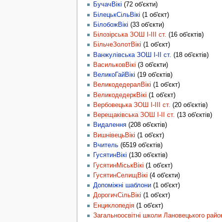
БучачВікі
(72 об'єкти)
БілецькСільВікі
(1 об'єкт)
БілобожВікі
(33 об'єкти)
Білозірська ЗОШ І-ІІІ ст.
(16 об'єктів)
БільчеЗолотВікі
(1 об'єкт)
Ванжулівська ЗОШ І-ІІ ст.
(18 об'єктів)
ВасильковВікі
(3 об'єкти)
ВеликоГайВікі
(19 об'єктів)
ВеликодедералВікі
(1 об'єкт)
ВеликодедеркВікі
(1 об'єкт)
Вербовецька ЗОШ І-ІІІ ст.
(20 об'єктів)
Верещаківська ЗОШ І-ІІ ст.
(13 об'єктів)
Видалення
(208 об'єктів)
ВишнівецьВікі
(1 об'єкт)
Вчитель
(6519 об'єктів)
ГусятинВікі
(130 об'єктів)
ГусятинМіськВікі
(1 об'єкт)
ГусятинСелищВікі
(4 об'єкти)
Допоміжні шаблони
(1 об'єкт)
ДорогичСільВікі
(1 об'єкт)
Енциклопедія
(1 об'єкт)
Загальноосвітні школи Лановецького району