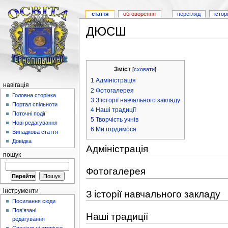
стаття
обговорення
перегляд
істор
ДЮСШ
Зміст
[
сховати
]
1
Адміністрація
навігація
2
Фотогалерея
Головна сторінка
3
З історії навчального закладу
Портал спільноти
4
Наші традиції
Поточні події
5
Творчість учнів
Нові редагування
6
Ми гордимося
Випадкова стаття
Довідка
Адміністрація
пошук
Фотогалерея
інструменти
З історії навчального закладу
Посилання сюди
Пов'язані
Наші традиції
редагування