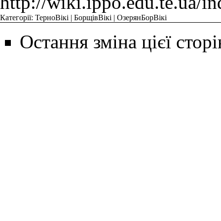
http://wiki.ippo.ed
Категорії
:
ТерноВікі
|
БорщівВікі
|
ОзерянБорВікі
Остання зміна цієї сторі