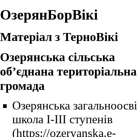
ОзерянБорВікі
Матеріал з ТерноВікі
Озерянська сільська
об’єднана територіальна
громада
Озерянська загальноосв
школа І-ІІІ ступенів