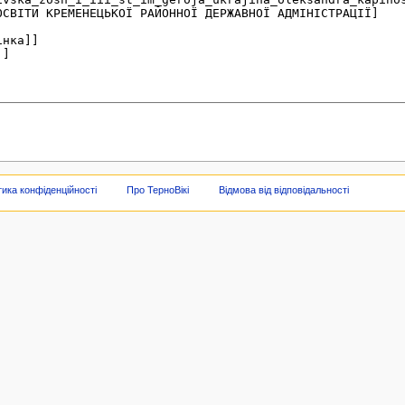
тика конфіденційності
Про ТерноВікі
Відмова від відповідальності