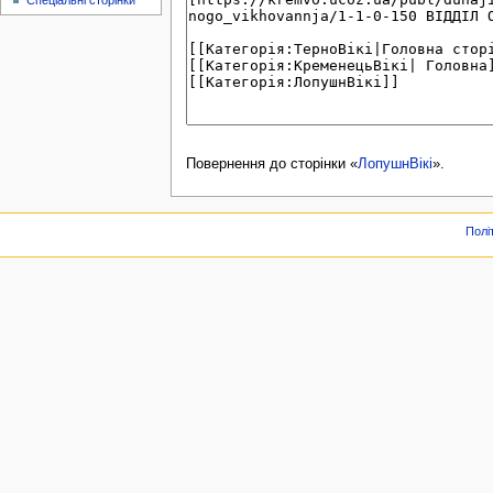
Спеціальні сторінки
Повернення до сторінки «
ЛопушнВікі
».
Полі