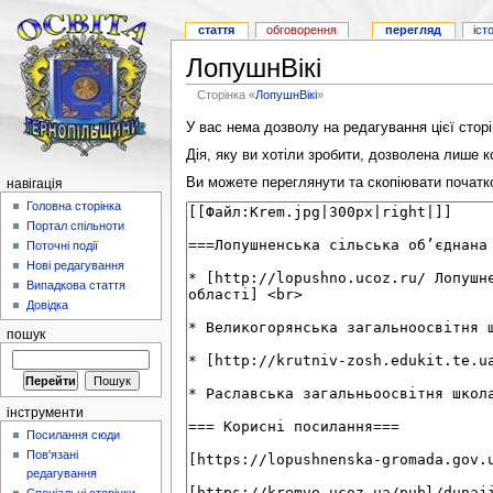
стаття
обговорення
перегляд
іст
ЛопушнВікі
Сторінка «
ЛопушнВікі
»
У вас нема дозволу на редагування цієї сторі
Дія, яку ви хотіли зробити, дозволена лише к
Ви можете переглянути та скопіювати початков
навігація
Головна сторінка
Портал спільноти
Поточні події
Нові редагування
Випадкова стаття
Довідка
пошук
інструменти
Посилання сюди
Пов'язані
редагування