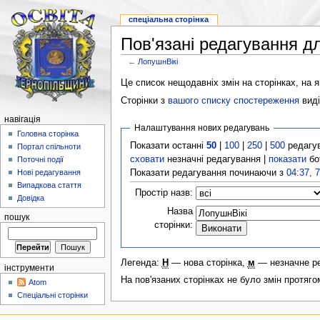
спеціальна сторінка
Пов'язані редагування д
←
ЛопушнВікі
Це список нещодавніх змін на сторінках, на як
Сторінки з
вашого списку спостереження
виді
навігація
Налаштування нових редагувань
Головна сторінка
Показати останні
50
|
100
|
250
|
500
редагу
Портал спільноти
сховати
незначні редагування |
показати
бо
Поточні події
Показати редагування починаючи з
04:37, 
Нові редагування
Випадкова стаття
Простір назв:
Довідка
Назва
пошук
сторінки:
Легенда:
Н
— нова сторінка,
м
— незначне р
інструменти
На пов'язаних сторінках не було змін протяго
Atom
Спеціальні сторінки