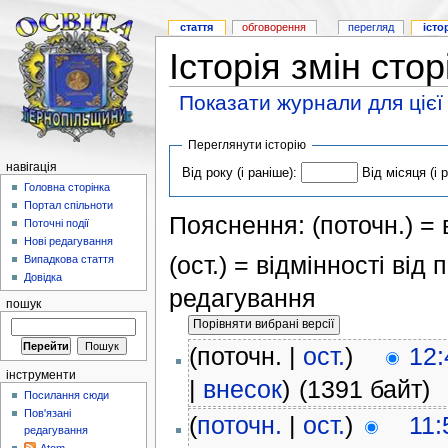
стаття
обговорення
перегляд
істо
Історія змін сто
Показати журнали для цієї
Переглянути історію
навігація
Від року (і раніше):
Від місяця (і 
Головна сторінка
Портал спільноти
Пояснення: (поточн.) = в
Поточні події
Нові редагування
(ост.) = відмінності від
Випадкова стаття
Довідка
редагування
пошук
(поточн. |
ост.
)
12:
інструменти
|
внесок
)
(1391 байт)
Посилання сюди
Пов'язані
(
поточн.
|
ост.
)
11:
редагування