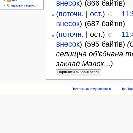
Atom
внесок
)
(866 байтів)
Спеціальні сторінки
(
поточн.
|
ост.
)
11:
внесок
)
(687 байтів)
(
поточн.
| ост.)
11:
внесок
)
(595 байтів)
(
селищна об’єднана т
заклад Малох...)
Політика конфіденційності
Про Тер