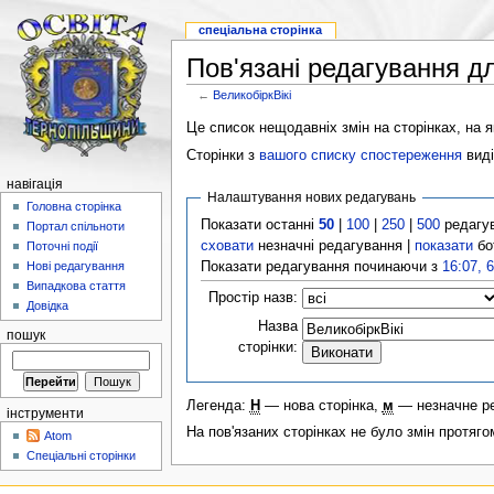
спеціальна сторінка
Пов'язані редагування дл
←
ВеликобіркВікі
Це список нещодавніх змін на сторінках, на як
Сторінки з
вашого списку спостереження
виді
навігація
Налаштування нових редагувань
Головна сторінка
Показати останні
50
|
100
|
250
|
500
редагу
Портал спільноти
сховати
незначні редагування |
показати
бо
Поточні події
Показати редагування починаючи з
16:07, 
Нові редагування
Випадкова стаття
Простір назв:
Довідка
Назва
пошук
сторінки:
Легенда:
Н
— нова сторінка,
м
— незначне р
інструменти
На пов'язаних сторінках не було змін протяго
Atom
Спеціальні сторінки