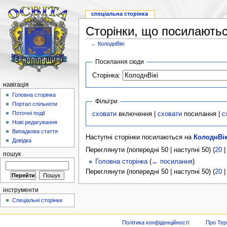
спеціальна сторінка
Сторінки, що посилаютьс
←
КолоднВікі
Посилання сюди
Сторінка:
навігація
Головна сторінка
Фільтри
Портал спільноти
Поточні події
сховати
включення |
сховати
посилання |
с
Нові редагування
Випадкова стаття
Наступні сторінки посилаються на
КолоднВік
Довідка
Переглянути (попередні 50 | наступні 50) (
20
пошук
Головна сторінка
(
← посилання
)
Переглянути (попередні 50 | наступні 50) (
20
інструменти
Спеціальні сторінки
Політика конфіденційності
Про Тер