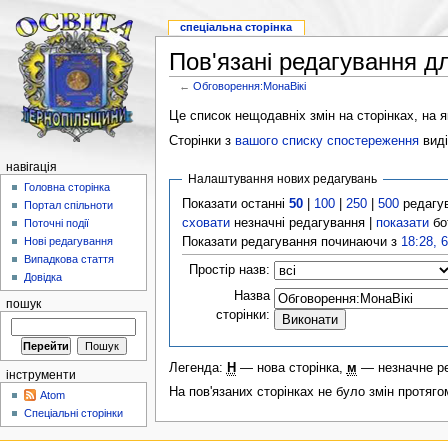
спеціальна сторінка
Пов'язані редагування д
←
Обговорення:МонаВікі
Це список нещодавніх змін на сторінках, на як
Сторінки з
вашого списку спостереження
виді
навігація
Налаштування нових редагувань
Головна сторінка
Показати останні
50
|
100
|
250
|
500
редагу
Портал спільноти
сховати
незначні редагування |
показати
бо
Поточні події
Показати редагування починаючи з
18:28, 
Нові редагування
Випадкова стаття
Простір назв:
Довідка
Назва
пошук
сторінки:
Легенда:
Н
— нова сторінка,
м
— незначне р
інструменти
На пов'язаних сторінках не було змін протяго
Atom
Спеціальні сторінки