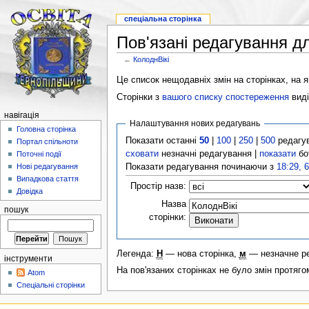
спеціальна сторінка
Пов'язані редагування д
←
КолоднВікі
Це список нещодавніх змін на сторінках, на як
Сторінки з
вашого списку спостереження
виді
навігація
Налаштування нових редагувань
Головна сторінка
Показати останні
50
|
100
|
250
|
500
редагу
Портал спільноти
сховати
незначні редагування |
показати
бо
Поточні події
Показати редагування починаючи з
18:29, 
Нові редагування
Випадкова стаття
Простір назв:
Довідка
Назва
пошук
сторінки:
Легенда:
Н
— нова сторінка,
м
— незначне р
інструменти
На пов'язаних сторінках не було змін протяго
Atom
Спеціальні сторінки