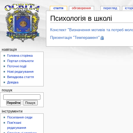
стаття
обговорення
перегляд
істор
Психологія в школі
Конспект "Визначення мотивів та потреб мол
Презентація "Темперамент"
навігація
Головна сторінка
Портал спільноти
Поточні події
Нові редагування
Випадкова стаття
Довідка
пошук
інструменти
Посилання сюди
Пов'язані
редагування