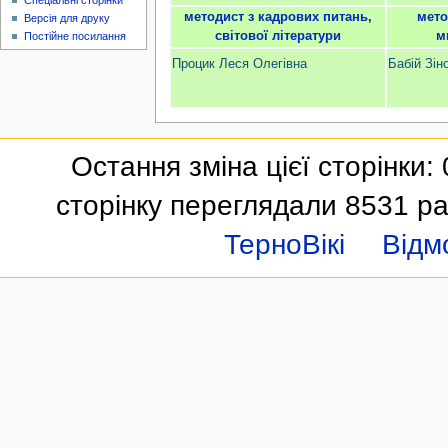
Спеціальні сторінки
методист з кадрових питань,
мето
Версія для друку
свiтової літератури
м
Постійне посилання
Процик Леся Олегівна
Бабій Зін
Остання зміна цієї сторінки:
сторінку переглядали 8531 ра
ТерноВікі
Відм