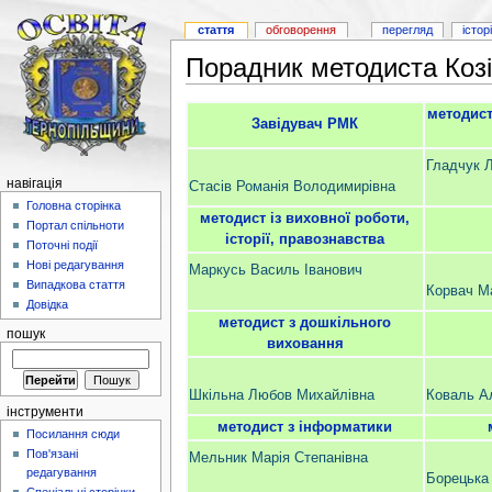
стаття
обговорення
перегляд
істор
Порадник методиста Козі
методист
Завідувач РМК
Гладчук Л
навігація
Стасів Романія Володимирівна
Головна сторінка
методист із виховної роботи,
Портал спільноти
історії, правознавства
Поточні події
Нові редагування
Маркусь Василь Іванович
Випадкова стаття
Корвач Ма
Довідка
методист з дошкільного
пошук
виховання
Шкільна Любов Михайлівна
Коваль А
інструменти
методист з iнформатики
Посилання сюди
Пов'язані
Мельник Марія Степанівна
редагування
Борецька 