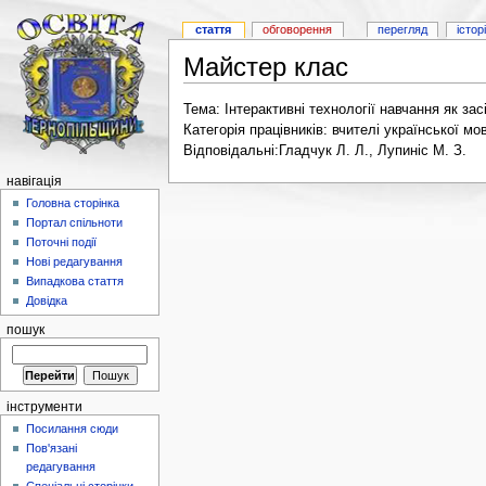
стаття
обговорення
перегляд
істор
Майстер клас
Тема: Інтерактивні технології навчання як за
Категорія працівників: вчителі української мо
Відповідальні:Гладчук Л. Л., Лупиніс М. З.
навігація
Головна сторінка
Портал спільноти
Поточні події
Нові редагування
Випадкова стаття
Довідка
пошук
інструменти
Посилання сюди
Пов'язані
редагування