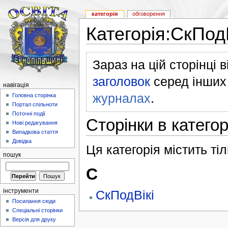
категорія
обговорення
Категорія:СкПодВ
Зараз на цій сторінці 
заголовок
серед інших 
навігація
журналах
.
Головна сторінка
Портал спільноти
Поточні події
Сторінки в категор
Нові редагування
Випадкова стаття
Довідка
Ця категорія містить тіл
пошук
С
інструменти
СкПодВікі
Посилання сюди
Спеціальні сторінки
Версія для друку