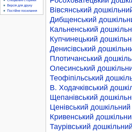
Росоховатецький дошкі
Спеціальні сторінки
Версія для друку
Вівсянський дошкільний
Постійне посилання
Дибщенський дошкільни
Кальненський дошкільн
Купчинецький дошкільн
Денисівський дошкільн
Плотичанський дошкіль
Олесинський дошкільни
Теофіпільський дошкіль
В. Ходачківський дошкі
Щепанівський дошкільн
Ценівський дошкільний
Кривенський дошкільний
Таурівський дошкільни