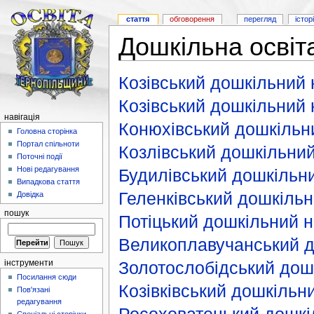
стаття
обговорення
перегляд
істор
Дошкільна освіт
Козівський дошкільний 
Козівський дошкільний
навігація
Конюхівський дошкільн
Головна сторінка
Портал спільноти
Козлівський дошкільний
Поточні події
Нові редагування
Будилівський дошкільн
Випадкова стаття
Геленківський дошкільн
Довідка
пошук
Потіцький дошкільний 
Великоплавучанський д
Золотослобідський дош
інструменти
Посилання сюди
Козівківський дошкільн
Пов'язані
редагування