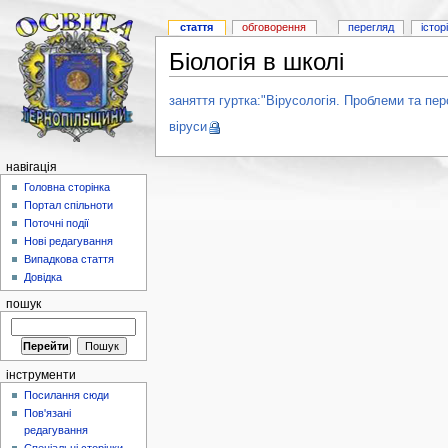
стаття
обговорення
перегляд
істор
Біологія в школі
заняття гуртка:"Вірусологія. Проблеми та пер
віруси
навігація
Головна сторінка
Портал спільноти
Поточні події
Нові редагування
Випадкова стаття
Довідка
пошук
інструменти
Посилання сюди
Пов'язані
редагування