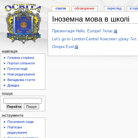
стаття
обговорення
перегляд
істор
Іноземна мова в школі
Презентація Hello, Europe! 7клас
Let's go to London-Centre! Конспект уроку 7кл.
Опорні Exel
навігація
Головна сторінка
Портал спільноти
Поточні події
Нові редагування
Випадкова стаття
Довідка
пошук
інструменти
Посилання сюди
Пов'язані
редагування