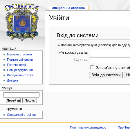
спеціальна сторінка
Увійти
Вхід до системи
Ви повинні активувати куки (cookies) для входу до
навігація
Ім'я користувача:
Головна сторінка
Пароль:
Портал спільноти
Поточні події
Запам'ятовувати мі
Нові редагування
Випадкова стаття
Довідка
пошук
інструменти
Спеціальні сторінки
Політика конфіденційності
Про Тер