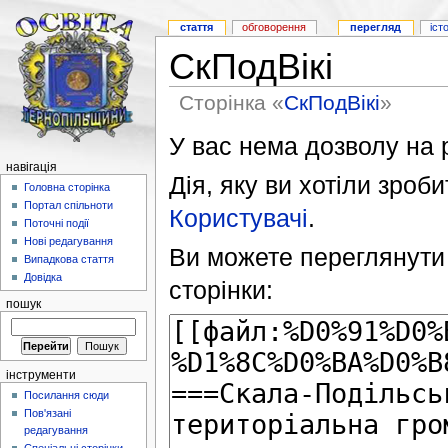
стаття
обговорення
перегляд
іст
СкПодВікі
Сторінка «
СкПодВікі
»
У вас нема дозволу на р
навігація
Дія, яку ви хотіли зроб
Головна сторінка
Портал спільноти
Користувачі
.
Поточні події
Нові редагування
Ви можете переглянути 
Випадкова стаття
Довідка
сторінки:
пошук
інструменти
Посилання сюди
Пов'язані
редагування