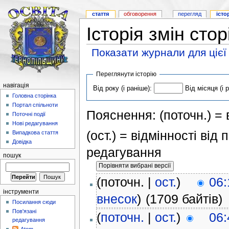
стаття
обговорення
перегляд
істо
Історія змін сто
Показати журнали для цієї
Переглянути історію
навігація
Від року (і раніше):
Від місяця (і 
Головна сторінка
Портал спільноти
Пояснення: (поточн.) = в
Поточні події
Нові редагування
(ост.) = відмінності від
Випадкова стаття
Довідка
редагування
пошук
(поточн. |
ост.
)
06:
інструменти
внесок
)
(1709 байтів)
Посилання сюди
Пов'язані
(
поточн.
|
ост.
)
06:
редагування