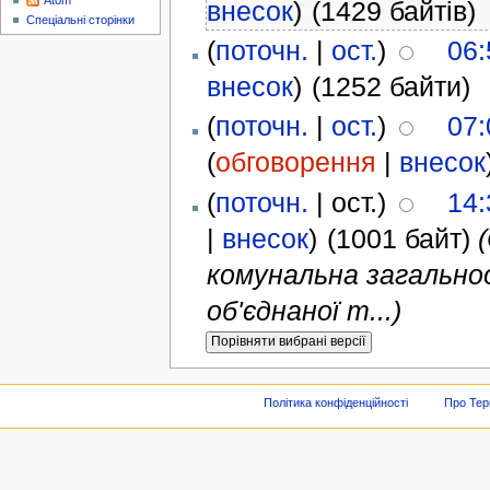
Atom
внесок
)
(1429 байтів)
Спеціальні сторінки
(
поточн.
|
ост.
)
06:
внесок
)
(1252 байти)
(
поточн.
|
ост.
)
07:
(
обговорення
|
внесок
(
поточн.
| ост.)
14:
|
внесок
)
(1001 байт)
комунальна загальноо
об'єднаної т...)
Політика конфіденційності
Про Тер