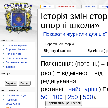
стаття
обговорення
перегляд
істо
Історія змін сто
опорні школи»
Показати журнали для цієї
навігація
Переглянути історію
Головна сторінка
Портал спільноти
Від року (і раніше):
Від місяця (і 
Поточні події
Нові редагування
Пояснення: (поточн.) = в
Випадкова стаття
Довідка
(ост.) = відмінності від
пошук
редагування
(останні |
найстаріші
) П
інструменти
50
|
100
|
250
|
500
).
Посилання сюди
Пов'язані
редагування