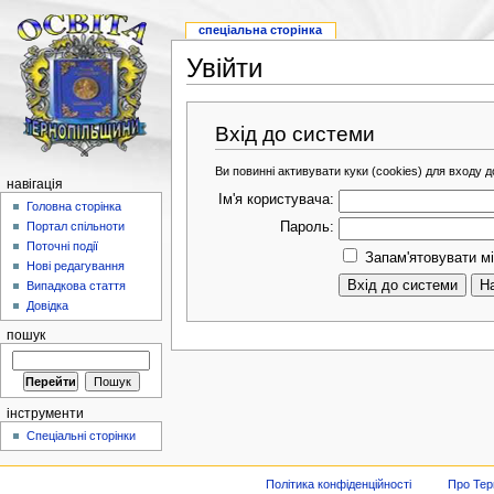
спеціальна сторінка
Увійти
Вхід до системи
Ви повинні активувати куки (cookies) для входу до
навігація
Ім'я користувача:
Головна сторінка
Пароль:
Портал спільноти
Поточні події
Запам'ятовувати мі
Нові редагування
Випадкова стаття
Довідка
пошук
інструменти
Спеціальні сторінки
Політика конфіденційності
Про Тер