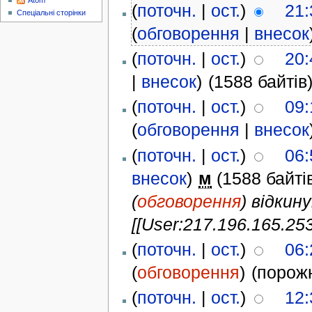
Atom
(
поточн.
|
ост.
)
21:
Спеціальні сторінки
(
обговорення
|
внесок
(
поточн.
|
ост.
)
20:
|
внесок
)
(1588 байтів
(
поточн.
|
ост.
)
09:
(
обговорення
|
внесок
(
поточн.
|
ост.
)
06:
внесок
)
м
(1588 байті
(
обговорення
) відкин
[[User:217.196.165.25
(
поточн.
|
ост.
)
06:
(
обговорення
)
(порож
(
поточн.
|
ост.
)
12: