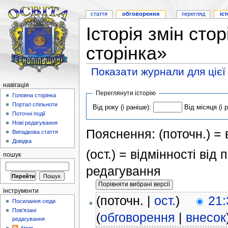
стаття
обговорення
перегляд
іс
Історія змін ст
сторінка»
Показати журнали для цієї
навігація
Переглянути історію
Головна сторінка
Портал спільноти
Від року (і раніше):
Від місяця (і 
Поточні події
Нові редагування
Пояснення: (поточн.) = в
Випадкова стаття
Довідка
(ост.) = відмінності від
пошук
редагування
інструменти
(поточн. |
ост.
)
21:
Посилання сюди
Пов'язані
(
обговорення
|
внесок
редагування