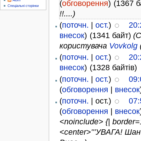
Atom
(
обговорення
)
(1367 б
Спеціальні сторінки
!!....)
(
поточн.
|
ост.
)
20:
внесок
)
(1341 байт)
(
користувача
Vovkolg
(
поточн.
|
ост.
)
20:
внесок
)
(1328 байтів)
(
поточн.
|
ост.
)
09:
(
обговорення
|
внесок
(
поточн.
| ост.)
07:
(
обговорення
|
внесок
<noinclude> {| border=
<center>'''УВАГА! Ша