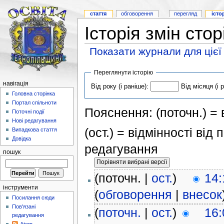
стаття
обговорення
перегляд
істо
Історія змін сто
Показати журнали для цієї
Переглянути історію
навігація
Від року (і раніше):
Від місяця (і 
Головна сторінка
Портал спільноти
Пояснення: (поточн.) = в
Поточні події
Нові редагування
(ост.) = відмінності від
Випадкова стаття
Довідка
редагування
пошук
(поточн. |
ост.
)
14:
інструменти
(
обговорення
|
внесок
Посилання сюди
Пов'язані
(
поточн.
|
ост.
)
16:
редагування