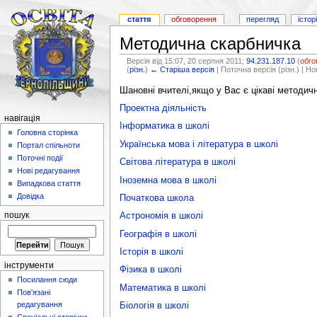
стаття
обговорення
перегляд
істор
Методична скарбничка
Версія від 15:07, 20 серпня 2011;
94.231.187.10
(
обго
(
різн.
)
← Старіша версія
| Поточна версія (різн.) | Но
Шановні вчителі,якщо у Вас є цікаві методичн
Проектна діяльність
навігація
Інформатика в школі
Головна сторінка
Українська мова і література в школі
Портал спільноти
Поточні події
Світова література в школі
Нові редагування
Іноземна мова в школі
Випадкова стаття
Довідка
Початкова школа
Астрономія в школі
пошук
Географія в школі
Історія в школі
інструменти
Фізика в школі
Посилання сюди
Математика в школі
Пов'язані
редагування
Біологія в школі