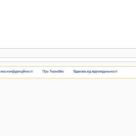
тика конфіденційності
Про ТерноВікі
Відмова від відповідальності