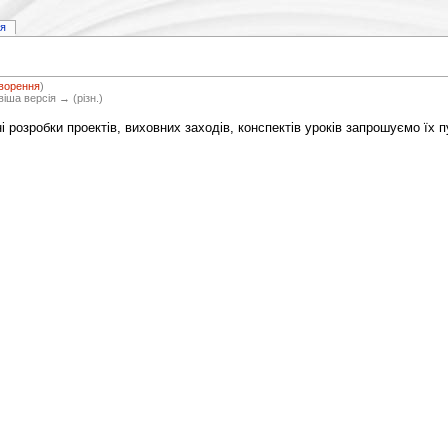
ія
ворення
)
віша версія → (різн.)
і розробки проектів, виховних заходів, конспектів уроків запрошуємо їх 