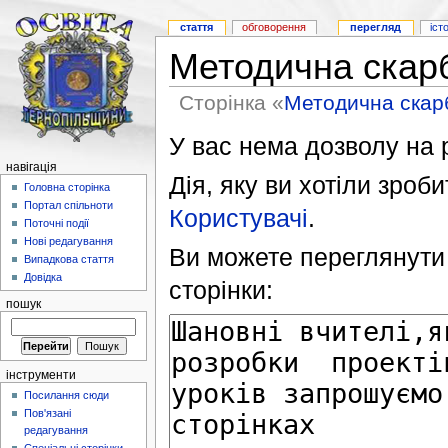
стаття
обговорення
перегляд
іст
Методична скар
Сторінка «
Методична скар
У вас нема дозволу на р
навігація
Дія, яку ви хотіли зроб
Головна сторінка
Портал спільноти
Користувачі
.
Поточні події
Нові редагування
Ви можете переглянути 
Випадкова стаття
Довідка
сторінки:
пошук
інструменти
Посилання сюди
Пов'язані
редагування