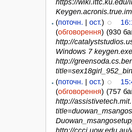
https://wiki.ittc.ku.ed
Keygen.acronis.true.i
(
поточн.
|
ост.
)
16:
(
обговорення
)
(930 ба
http://catalyststudios
Windows 7 keygen.exe
http://greensoda.cs.be
title=sex18girl_952_bi
(
поточн.
|
ост.
)
15:
(
обговорення
)
(757 ба
http://assistivetech.mi
title=duowan_msangos
Duowan_msangosetup_v
http://ccci.uow.edu.au/