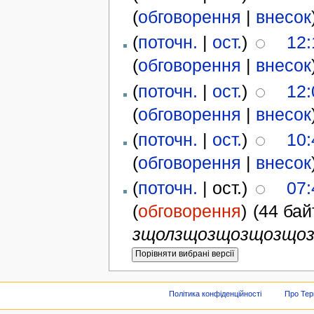
(
обговорення
|
внесок
(
поточн.
|
ост.
)
12:
(
обговорення
|
внесок
(
поточн.
|
ост.
)
12:
(
обговорення
|
внесок
(
поточн.
|
ост.
)
10:
(
обговорення
|
внесок
(
поточн.
| ост.)
07:
(
обговорення
)
(44 бай
зщолзщозщозщозщоз
Політика конфіденційності
Про Тер