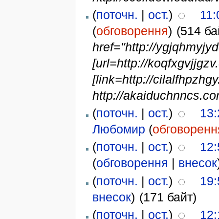
(
поточн.
|
ост.
)
11:
(
обговорення
)
(514 ба
href="http://ygjqhmyj
[url=http://koqfxgvjjgzv
[link=http://cilalfhpzhgy
http://akaiduchnncs.co
(
поточн.
|
ост.
)
13:
Любомир
(
обговоренн
(
поточн.
|
ост.
)
12:
(
обговорення
|
внесок
(
поточн.
|
ост.
)
19:
внесок
)
(171 байт)
(
поточн.
|
ост.
)
12: