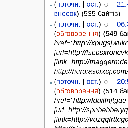
(
поточн.
|
ост.
)
21:
внесок
)
(535 байтів)
(
поточн.
|
ост.
)
06:
(
обговорення
)
(549 ба
href="http://xpugsjw
[url=http://lsecsxroncv
[link=http://tnagqermd
http://hurqiascrxcj.com/
(
поточн.
|
ост.
)
20:
(
обговорення
)
(514 ба
href="http://fduiifnjtga
[url=http://spnbebbery
[link=http://vuzqqfrttcg