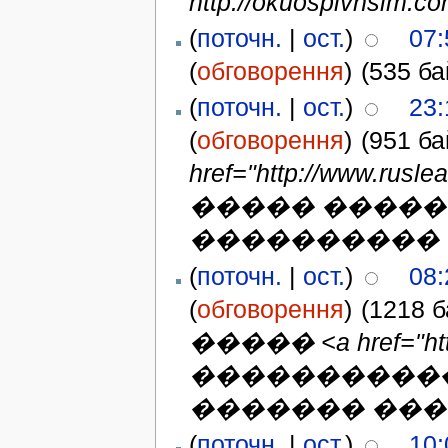
http://okuospivnsim.co
(
поточн.
|
ост.
)
07:
(
обговорення
)
(535 ба
(
поточн.
|
ост.
)
23:
(
обговорення
)
(951 ба
href="http://www.r
����� �����
���������� 
(
поточн.
|
ост.
)
08:
(
обговорення
)
(1218 б
����� <a href="http:
�����������
������� ��� �<a
(
поточн.
|
ост.
)
10: