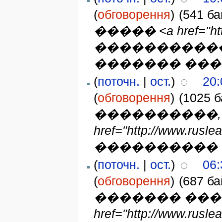
(
обговорення
)
(541 ба
����� <a href="http:
�����������
������� ��� 
(
поточн.
|
ост.
)
20:
(
обговорення
)
(1025 б
����������, 
href="http://www.ru
���������� 
(
поточн.
|
ост.
)
06:
(
обговорення
)
(687 ба
������� ���
href="http://www.r