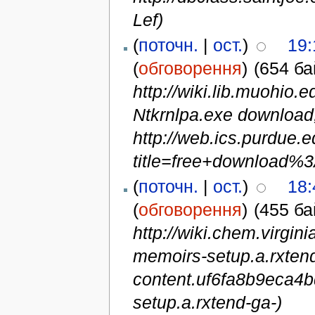
Lef)
(
поточн.
|
ост.
)
19:
(
обговорення
)
(654 ба
http://wiki.lib.muohio.
Ntkrnlpa.exe download,
http://web.ics.purdue.
title=free+download%3
(
поточн.
|
ост.
)
18:
(
обговорення
)
(455 ба
http://wiki.chem.virg
memoirs-setup.a.rxten
content.uf6fa8b9eca4b
setup.a.rxtend-ga-)