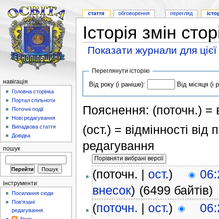
стаття
обговорення
перегляд
істо
Історія змін сто
Показати журнали для цієї
Переглянути історію
навігація
Від року (і раніше):
Від місяця (і 
Головна сторінка
Портал спільноти
Пояснення: (поточн.) = в
Поточні події
Нові редагування
(ост.) = відмінності від
Випадкова стаття
Довідка
редагування
пошук
(поточн. |
ост.
)
06:
інструменти
внесок
)
(6499 байтів)
Посилання сюди
Пов'язані
(
поточн.
|
ост.
)
06:
редагування