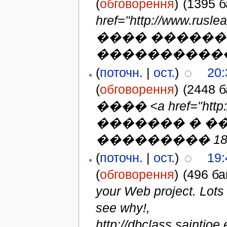
(
обговорення
)
(1395 б
href="http://www.r
���� �����
�����������
(
поточн.
|
ост.
)
20:
(
обговорення
)
(2448 б
���� <a href="http:/
������� � �
��������� 18
(
поточн.
|
ост.
)
19:
(
обговорення
)
(496 ба
your Web project. Lots 
see why!,
http://dbclass.saintjo