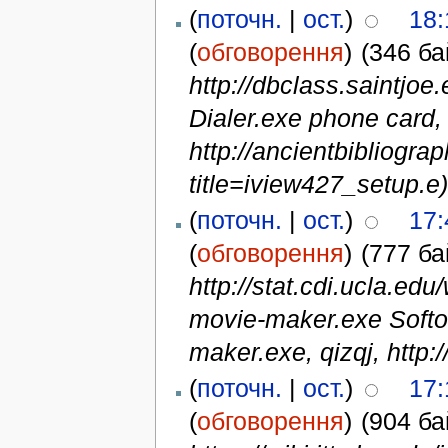
(
поточн.
|
ост.
)
18:
(
обговорення
)
(346 ба
http://dbclass.saintjo
Dialer.exe phone card,
http://ancientbibliogra
title=iview427_setup.e)
(
поточн.
|
ост.
)
17:
(
обговорення
)
(777 ба
http://stat.cdi.ucla.e
movie-maker.exe Soft
maker.exe, qizqj, http:/
(
поточн.
|
ост.
)
17:
(
обговорення
)
(904 ба