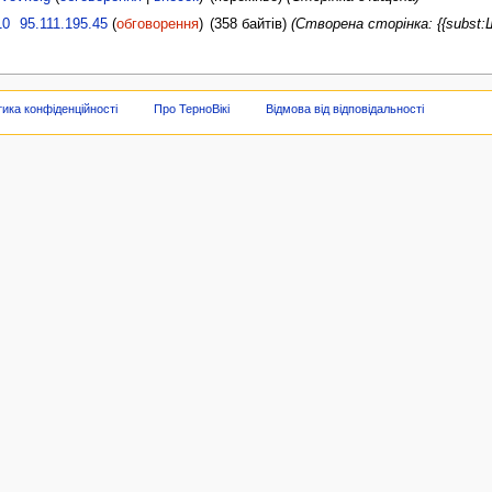
10
95.111.195.45
(
обговорення
)
(358 байтів)
(Створена сторінка: {{subst:
тика конфіденційності
Про ТерноВікі
Відмова від відповідальності