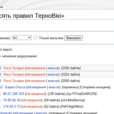
рія
есять правил ТерноВікі»
раніше):
Тільки вилучені
ї версії,
 незначне редагування
8
Леся Татарин
(
обговорення
|
внесок
)
(2330 байтів)
8
Леся Татарин
(
обговорення
|
внесок
)
(2252 байти)
8
Леся Татарин
(
обговорення
|
внесок
)
(2593 байти)
12
Барна Ольга
(
обговорення
|
внесок
)
(порожньо)
(Сторінка очищена)
1
80.67.168.153
(
обговорення
)
(135 байтів)
(nyJYFnalZofMSZN)
1
74.95.66.34
(
обговорення
)
(59 байтів)
(uUxMoAbsmia)
1
174.54.3.72
(
обговорення
)
(52 байти)
(FbFUhgGMmr)
Vovkolg
(
обговорення
|
внесок
)
(порожньо)
(Сторінка очищена)