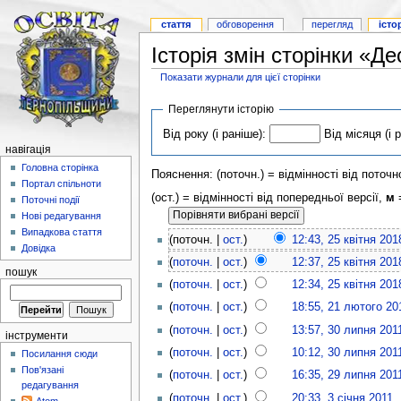
стаття
обговорення
перегляд
істо
Історія змін сторінки «Д
Показати журнали для цієї сторінки
Переглянути історію
Від року (і раніше):
Від місяця (і 
навігація
Головна сторінка
Пояснення: (поточн.) = відмінності від поточно
Портал спільноти
(ост.) = відмінності від попередньої версії,
м
=
Поточні події
Нові редагування
Випадкова стаття
(поточн. |
ост.
)
12:43, 25 квітня 201
Довідка
(
поточн.
|
ост.
)
12:37, 25 квітня 201
пошук
(
поточн.
|
ост.
)
12:34, 25 квітня 201
(
поточн.
|
ост.
)
18:55, 21 лютого 20
(
поточн.
|
ост.
)
13:57, 30 липня 201
інструменти
(
поточн.
|
ост.
)
10:12, 30 липня 201
Посилання сюди
Пов'язані
(
поточн.
|
ост.
)
16:35, 29 липня 201
редагування
(
поточн.
|
ост.
)
20:33, 3 січня 2011